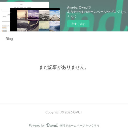
Ameba Owndで
あなただけのホームページやブログをつ
くろう
今すぐ試す
Blog
まだ記事がありません。
Copyright ©
2026
GVUI
.
Powered by
無料でホームページをつくろう
AmebaOwnd